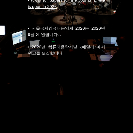
•
A call for papers for the Journal
Emille
is open in 2026
.
•
서울국제컴퓨터음악제 2026
는 2026년
9월 에 열립니다. .
•
2026년 컴퓨터음악저널 <에밀레>에서
원고를 모집합니다
.